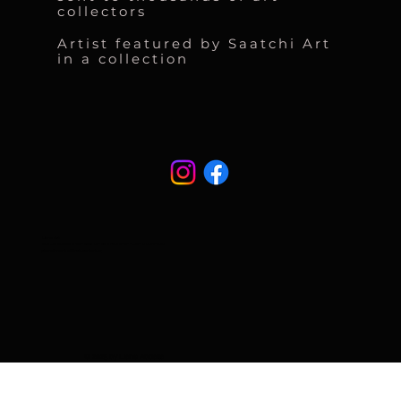
collectors
Artist featured by Saatchi Art
in a collection
Liane Art
Rua Cel Eusébio 95 - casa 13 - São Paulo-SP - CEP: 01239-030
atendimento@naturart.art.br
© 2025 by Liane Abdalla