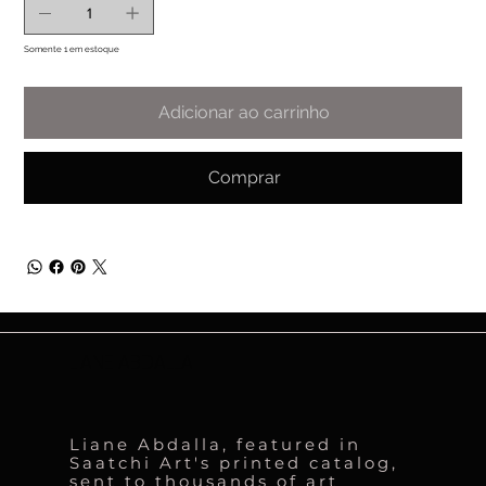
Somente 1 em estoque
Adicionar ao carrinho
Comprar
LIANE ABDALLA
Liane Abdalla, featured in
Saatchi Art's printed catalog,
sent to thousands of art