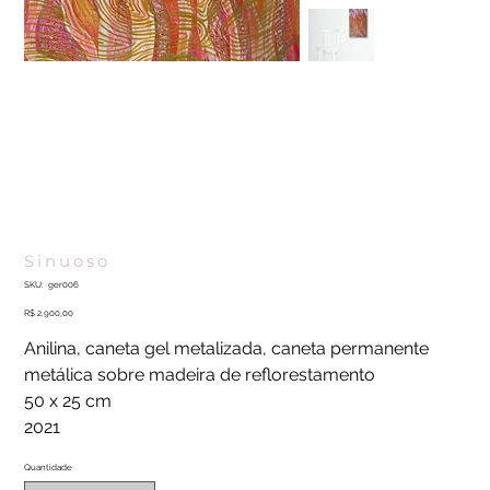
Sinuoso
SKU
SKU:
ger006
ger006
Preço
R$ 2.900,00
Anilina, caneta gel metalizada, caneta permanente
metálica sobre madeira de reflorestamento
50 x 25 cm
2021
Quantidade