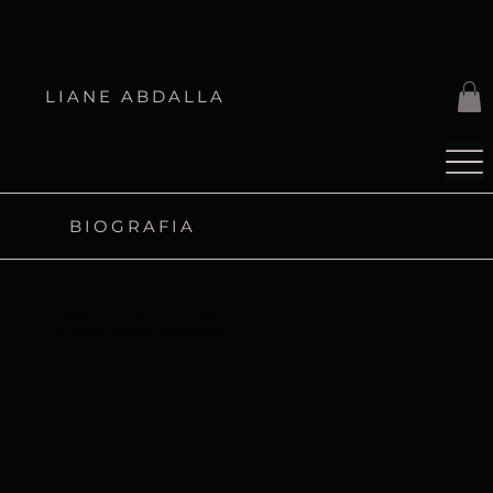
LIANE ABDALLA
BIOGRAFIA
Biografia de Liane Abdalla
Artista Visual Brasileira