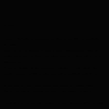
BIOGRAFIA
Liane Abdalla é uma artista visual cuja trajetória transita entre a arqueologia da matéria e a poética do sensível.
Graduada em Artes Plásticas pela Universidade de Belas Artes de São Paulo (1986) e com especializações em
Arteterapia e Arte Integrativa, sua produção se articula como uma escuta profunda da natureza e da memória
dos materiais.
Desde os anos 2000, Liane desenvolve um processo de pesquisa material que tensiona os limites entre
pintura, desenho, assemblage e instalação. Sua paleta vai além da cor: ela incorpora pigmentos naturais, fibras
vegetais, cascas, sementes, areia, cristais e papéis reciclados, instaurando um diálogo direto com o solo da
Mata Atlântica. Cada obra é uma síntese orgânica entre gesto e tempo, entre a sedimentação da matéria e a
delicadeza do traço.
Em séries como "NaturArte" e "In Natura", apresentadas em instituições como o Centro Cultural da Caixa
Econômica Federal (São Paulo) e a Fundação Nacional de Arte, Liane transforma o fazer artístico em um ato de
escavação e reinvenção do território. Sua poética visual se ancora na ancestralidade, no ciclo vital da terra e na
arqueologia afetiva dos elementos.
Nos últimos anos, sua pesquisa migrou para uma linguagem de desenho-pintura em suportes como madeira
de reuso, papel e tela. Árvores, florestas e paisagens oníricas emergem como territórios simbólicos,
construídos por meio de camadas de linhas, pontos e veladuras cromáticas. O gesto minucioso de Abdalla
traduz um mapeamento íntimo do invisível: forças naturais, memórias geológicas e narrativas de
pertencimento.
Liane Abdalla segue tensionando o visível e o intangível, ampliando os campos da pintura contemporânea
brasileira, com uma obra que evoca tanto a materialidade bruta quanto a delicadeza do efêmero. Sua produção
ecoa as urgências ambientais e os modos de habitar o mundo com atenção, escuta e presença.