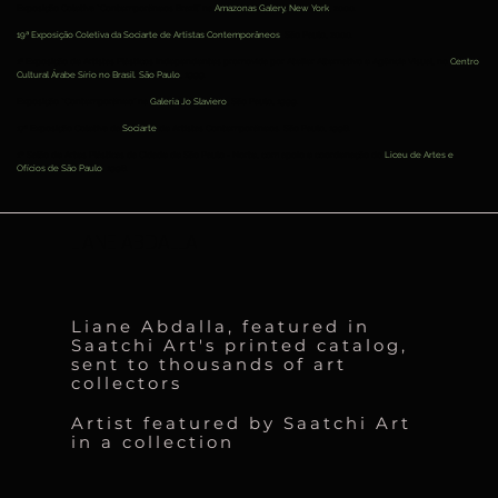
Exposição Coletiva “Contemporâneos Brazil” na
Amazonas Galery, New York
, 2000.
19ª Exposição Coletiva da Sociarte de Artistas Contemporâneos
. São Paulo, 2000.
1ª Exposição de Artistas Plásticos Independentes promovida por Atelier Alternativo e Agência Visual, no
Centro
Cultural Árabe Sírio no Brasil. São Paulo
, 1999.
Exposição “Contemporâneo” na
Galeria Jo Slaviero
, São Paulo, 1999.
17ª Exposição Coletiva da
Sociarte
de Artistas Contemporâneos. São Paulo, 1998.
1º Salão de Artes Plásticas da Cidade de São Paulo - Norte, com apoio e coordenação do
Liceu de Artes e
Ofícios de São Paulo
, 1998.
LIANE ABDALLA
Liane Abdalla, featured in
Saatchi Art's printed catalog,
sent to thousands of art
collectors
Artist featured by Saatchi Art
in a collection