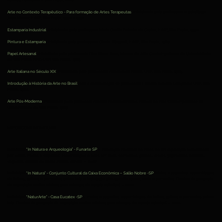
Álvares Penteado – São Paulo, 2006.
Arte no Contexto Terapêutico - Para formação de Artes Terapeutas
, ministrado pela professora e psicóloga
Joya Eliezer, FAAP, São Paulo, 1990 a 1992.
Estamparia Industrial
, ministrado pela professora Maria Cecilia Peixoto de Castro, FAAP, São Paulo, 1990.
Pintura e Estamparia
, ministrado pela professora Cibele Allegreti, FAAP, São Paulo, 1989.
Papel Artesanal
, ministrado pela professora Diva Elena Buss, Museu de Arte Contemporânea da Universidade
de São Paulo MAC-USP, São Paulo, 1985.
Arte Italiana no Século XIX
, ministrado pela professora Annatereza Fabris, USP, São Paulo, 1985.
Introdução à História da Arte no Brasil
, sob a coordenação da professora Lisbeth Rebollo Gonçalves USP, São
Paulo, 1984.
Arte Pós-Moderna
, ministrado pelo professor Alberto Beauttenmuller, Museu de Arte Contemporânea da
Universidade de São Paulo, 1983.
EXPOSIÇÕES INDIVIDUAIS
Individual
“In Natura e Arqueologia” - Funarte SP
– Fundação Nacional de Artes de SP, exposição selecionada
por edital. Meios e suportes: assemblages e telas em areia, sementes, galhos, cascas, pigmentos naturais,
vegetais, cristais de rocha moído, carvão. – 2002.
Individual
“In Natura” - Conjunto Cultural da Caixa Econômica – Salão Nobre -SP
. Meios e suportes: assemblages
de folhas, galhos e sementes sobre tela e instalação site-specific canoa, areia e sementes. Dentro da proposta
da exposição realiza oficinas para crianças de escola estadual. – 2001.
Individual
“NaturArte” - Casa Eucatex -SP
– meios e suportes: assemblages de folhas, galhos e sementes sobre
tela. Dentro da proposta da exposição realiza oficinas para crianças de escola estadual. – 2001.