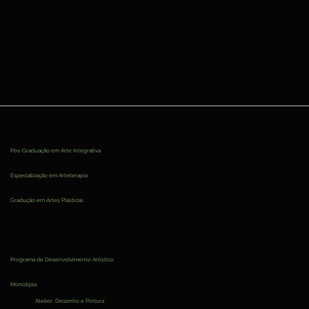
FORMAÇÃO ACADÊMICA
Homem Fumando
Pós-Graduação em Arte Integrativa
pela Faculdade Anhembi Morumbi, coordenação de Alexia B. Leirner, 2003 a
2004 - Pigmentos naturais, cal, cascas, sementes
2004 - Pintura
2004.
e terra sobre tela painel.
secas, fibras
Especialização em Arteterapia
– ministrado pela professora e psicóloga Joya Eliezer, presidente da Associação
80 x 180 cm
de Arteterapia de São Paulo – 1999 a 2002.
Gradução em Artes Plásticas
- Faculdade de Belas Artes de São Paulo, 1982-1986.
CURSOS COMPLEMENTARES
Programa de Desenvolvimento Artístico
– por Shannon Botelho, Thaís Rivitti, Mariana Leme, Lucas Benatti,
Anelise Valls e outros, Caso TATO, 2021-2022.
Monotipia
, ministrado por Dudi Maia Rosa, Instituto Tomie Ohtake, São Paulo – 2006.
Curso de
Atelier: Desenho e Pintura
, ministrado pelo Prof. Luiz Carlos de Almeida, FAAP – Fundação Armando