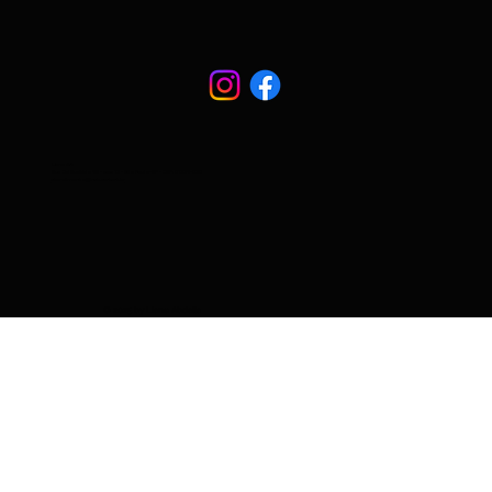
Liane Art
Rua Cel Eusébio 95 - casa 13 - São Paulo-SP - CEP: 01239-030
atendimento@naturart.art.br
© 2025 by Liane Abdalla