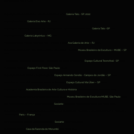
EXPOSIÇÕES COLETIVAS
Exposição Coletiva Camadas - curadoria Mariana Leme.
Galeria Tato. -SP, 2022
.​
Exposição virtual da
Galeria Eixo Arte - RJ
, 2022.
Exposição Coletiva Os encontros, As Contingências - curadoria Mariana Leme.
Galeria Tato -SP
, 2021.
Exposição virtual.
Galeria Labyrintus – MG
, 2021.
Exposição virtual Projeto Arte Vida Arte – Mulher é Arte.
Ava Galeria de Arte – RJ
, 2021.
Exposição Coletiva Um Livro Sobre a Morte, arte digital – postais.
Museu Brasileiro da Escultura – MUBE – SP
2010.
Do Natural à Tecnologia Inteligente – exposição das obras In Natura no
Espaço Cultural Tecnofeal - SP
, 2009.
Exposição Coletiva -
Espaço First Floor, São Paulo
, 2008.
Exposição Série In Natura e Arqueologia, no
Espaço Armando Cerello - Campos do Jordão – SP
, 2007.
Emoções da Força Viril, curadoria Carmem E. Pousada -
Espaço Cultural Vila Über – SP
, 2006.
Exposição Coletiva
Academia Brasileira de Arte Cultura e História
– Dia Internacional da Mulher, 2005.
Exposição Brasil Artshow, promovida pela Galeria 22, no
Museu Brasileiro de Escultura-MUBE. São Paulo
, 2004.
22a Exposição de Artistas Contemporâneos,
Sociarte
, curadoria Enock Sacramento. São Paulo, 2004.
Exposição Brasilis. Projeto Expressões e Contornos da Natureza. Produção e curadoria Carmem E. Pousada e
Judith Klein,
Paris – França
, 2003.
21a Exposição de Artistas Contemporâneos -
Sociarte
. São Paulo, 2002.
Exposição Coletiva
Casa da Fazenda do Morumbi
. São Paulo, 2001.