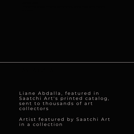
VEIOS III - 2023
Tinta acrílica, canetas metálicas permanentes, caneta Posca sobre madeira
40 x 20 cm
LIANE ABDALLA
Liane Abdalla, featured in
Saatchi Art's printed catalog,
sent to thousands of art
collectors
Artist featured by Saatchi Art
in a collection