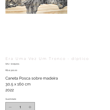
Era Uma Vez Um Tronco - díptico
SKU
SKU:
lindip001
lindip001
Preço
R$ 10.300,00
Caneta Posca sobre madeira
30,5 x 160 cm
2022
Quantidade