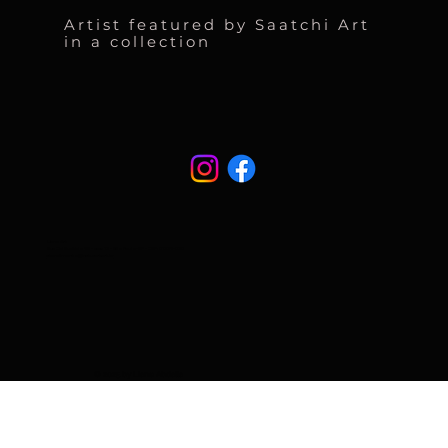
Artist featured by Saatchi Art
in a collection
Liane Art
Rua Cel Eusébio 95 - casa 13 - São Paulo-SP - CEP: 01239-030
atendimento@naturart.art.br
© 2025 by Liane Abdalla