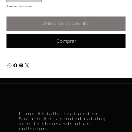
Somente 1 em estoque
Adicionar ao carrinho
Comprar
LIANE ABDALLA
Liane Abdalla, featured in
Saatchi Art's printed catalog,
sent to thousands of art
collectors